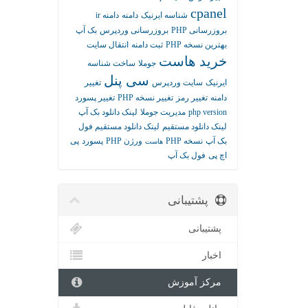
cpanel
شناسه ایرنیک
دامنه
دامنه ir
بروزرسانی PHP
بروزرسانی وردپرس
بک آپ
بهترین نسخه PHP
ثبت دامنه
انتقال سایت
خرید هاست
جوملا
ساخت شناسه
سی پنل
ایرنیک
سایت وردپرس
تغییر
دامنه
تغییر رمز
تغییر نسخه PHP
تغییر پسورد
php version
مدیریت جوملا
لینک دانلود بک آپ
لینک دانلود مستقیم
لینک دانلود مستقیم فول
بک آپ
نسخه PHP
ورژن PHP
پسورد
پی
هاست
اچ پی
فول بک آپ
پشتیبانی
پشتیبانی
اخبار
مرکز آموزش