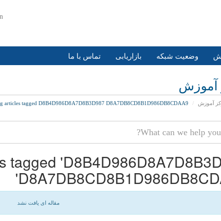
an
زش
وضعیت شبکه
بازاریابی
تماس با ما
 آموزش
کز آموزش
ng articles tagged D8B4D986D8A7D8B3D987 D8A7DB8CD8B1D986DB8CDAA9
cles tagged 'D8B4D986D8A7D8B3
D8A7DB8CD8B1D986DB8CDA
مقاله ای یافت نشد