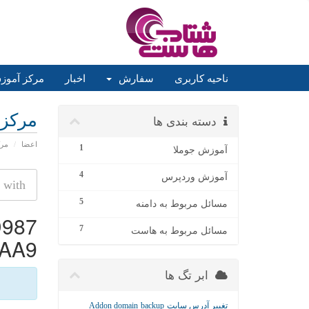
ناحیه کاربری
سفارش
اخبار
مرکز آمو
مرکز
دسته بندی ها
اعضا
مر
1
آموزش جوملا
4
آموزش وردپرس
5
مسائل مربوط به دامنه
D987
7
مسائل مربوط به هاست
A9'
ابر تگ ها
تغییر آدرس سایت
backup
Addon domain