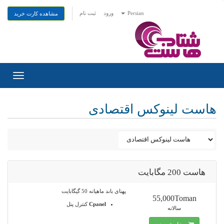
Persian
ورود
ثبت نام
مشاهده کارت خرید
Toggle
gation
هاست لینوکس اقتصادی
هاست 200 مگابایت
پهنای باند ماهیانه 50 گیگابایت
55,000Toman
Cpanel
کنترل پنل
سالانه