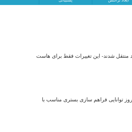
ایجاد تراکنش
پشتیبانی
ی سرور ها؛ سرور هاست ها با آی پی 138.201.195.11 به سرور جدید منتقل شدند- این تغییرات فقط برای هاست
ز توانایی فراهم سازی بستری مناسب با