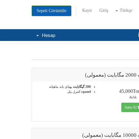
Kayıt
Giriş
Türkçe
Sepeti Görüntüle
Hesap
ولی)
280 گیگابایت
پهنای باند ماهیانه
45,000T
cpanel
کنترل پنل
Aylık
Satın Al
ولی)