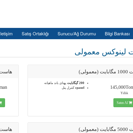
İletişim
Satış Ortaklığı
Sunucu/Ağ Durumu
Bilgi Bankası
 لینوکس معمولی
 (معمولی)
هاست 2000 مگابایت (معم
200 گیگابایت
پهنای باند ماهیانه
oman
145,000To
cpanel
کنترل پنل
Yıllık
Satın Al
 (معمولی)
هاست 10000 مگابایت (معم