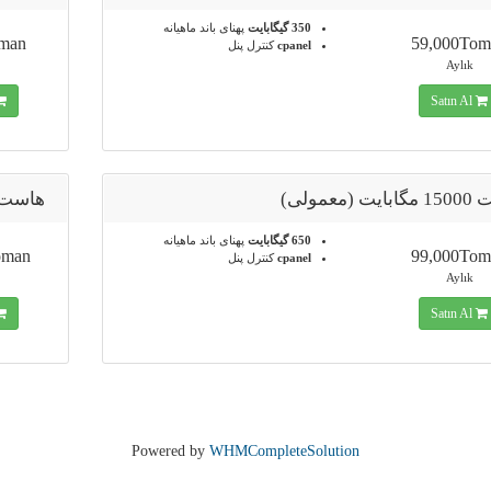
350 گیگابایت
پهنای باند ماهیانه
oman
59,000Tom
cpanel
کنترل پنل
Aylık
Satın Al
 (معمولی)
هاست 20000 مگابایت (معم
650 گیگابایت
پهنای باند ماهیانه
oman
99,000Tom
cpanel
کنترل پنل
Aylık
Satın Al
Powered by
WHMCompleteSolution