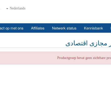
n
Nederlands
ct op met ons
Affiliates
Netwerk status
Kennisbank
مجازی اقتصادی
Productgroep bevat geen zichtbare pr