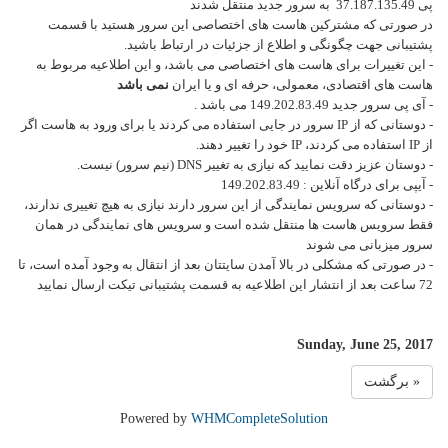
پی 37.187.135.49 به سرور جدید منتقل شدند
در صورتی که مشترکین هاست های اختصاصی این سرور هستید با قسمت
پشتیبانی جهت چگونگی و اطلاع از جزئیات در ارتباط باشید.
- این تغییرات برای هاست های اختصاصی می باشد، و این اطلاعیه مربوط به
هاست های اقتصادی، معمولی، حرفه ای و یا ایران
نمی باشد
- آی پی سرور جدید 149.202.83.49 می باشد .
- دوستانی که از IP سرور در جایی استفاده می کردند یا برای ورود به هاست اگر
از IP استفاده می کردند، IP خود را تغییر دهند.
- دوستان عزیز دقت نمایید که نیازی به تغییر DNS (نیم سرور) نیست.
-
آیپی برای درگاه آنلاین : 149.202.83.49
- دوستانی که سرویس نمایندگی از این سرور دارند نیازی به هیچ تغییری ندارند،
فقط سرویس هاست ها منتقل شده است و سرویس های نمایندگی در همان
سرور میزبانی می شوند
- در صورتی که مشکلی در بالا آمدن سایتتان بعد از انتقال به وجود آمده است، تا
72 ساعت بعد از انتشار این اطلاعیه به قسمت پشتیبانی تیکت ارسال نمایید
Sunday, June 25, 2017
« برگشت
Powered by
WHMCompleteSolution