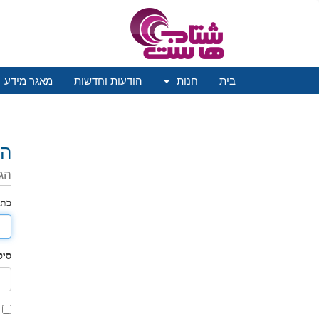
בית
חנות
הודעות וחדשות
מאגר מידע
הת
הג
כתו
סיס