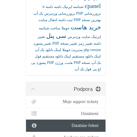
cpanel
شناسه ایرنیک
دامنه
دامنه ir
بروزرسانی PHP
بروزرسانی وردپرس
بک آپ
بهترین نسخه PHP
ثبت دامنه
انتقال سایت
خرید هاست
جوملا
ساخت شناسه
سی پنل
ایرنیک
سایت وردپرس
تغییر
دامنه
تغییر رمز
تغییر نسخه PHP
تغییر پسورد
لینک دانلود بک آپ
مدیریت جوملا
php version
لینک دانلود مستقیم
لینک دانلود مستقیم فول
بک آپ
نسخه PHP
ورژن PHP
پسورد
پی
هاست
اچ پی
فول بک آپ
Podpora
Moje support tickety
Oznámení
Databáze řešení