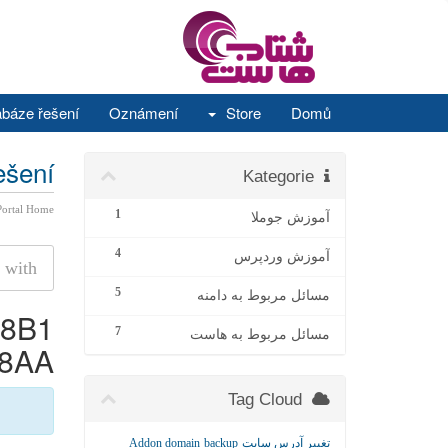
báze řešení
Oznámení
Store
Domů
ešení
Kategorie
Portal Home
1
آموزش جوملا
4
آموزش وردپرس
5
مسائل مربوط به دامنه
D8B1
7
مسائل مربوط به هاست
AA'
Tag Cloud
Addon domain
backup
تغییر آدرس سایت