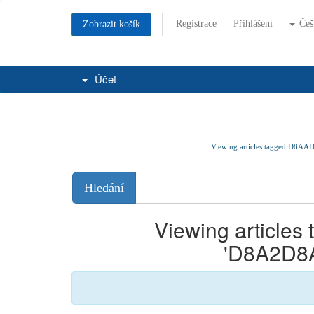
Registrace
Přihlášení
Češ
Zobrazit košík
Účet
Viewing articles tagged
Viewing articl
D8A2D8