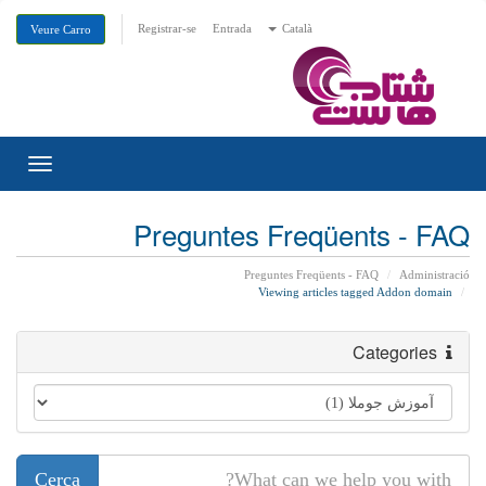
Registrar-se
Entrada
Català
Veure Carro
Toggle
gation
Preguntes Freqüents - FAQ
Preguntes Freqüents - FAQ
Administració
Viewing articles tagged Addon domain
Categories