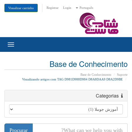
Registrar
Login
Português
Visualizar carrinho
Toggle
gation
Base de Conhecimento
Base de Conhecimento
Suporte
Visualizando artigos com TAG D981D988D984 D8A8DAA9 D8A2D9BE
Categorias